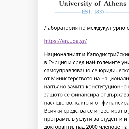
Лаборатория по междукултурно 
https://en.uoa.gr/
Националният и Каподистрийския
в Гърция и сред най-големите ун
самоуправляващо се юридическо 
от Министерството на националн
напълно зачита конституционно 
защото се финансира от държават
наследство, както и от финанси
Всички средства се инвестират в
програми, в услуги за студенти и
докторанти, над 2000 членове н