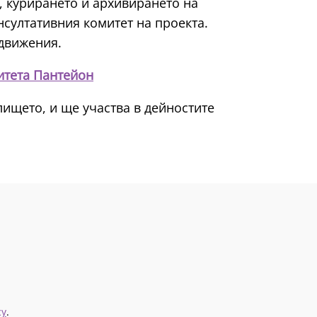
, курирането и архивирането на
нсултативния комитет на проекта.
 движения.
итета Пантейон
ището, и ще участва в дейностите
cy
.