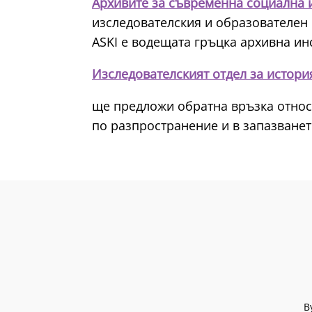
Архивите за съвременна социална и
изследователския и образователен 
ASKI е водещата гръцка архивна ин
Изследователският отдел за истори
ще предложи обратна връзка относн
по разпространение и в запазване
B