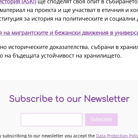
стория (ASKI)
ще споделят своя опит в събирането
материал на проекта и ще участват в етичния и ко
ституция за история на политическите и социални
я на мигрантските и бежански движения в универс
о историческите доказателства, събрани в хранил
то на бъдещата устойчивост на хранилището.
Subscribe to our Newsletter
y subscribing to our newsletter you accept the
Data Protection Poli