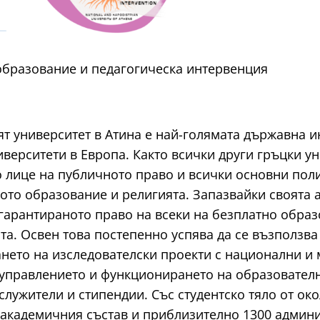
образование и педагогическа интервенция
т университет в Атина е най-голямата държавна и
иверситети в Европа. Както всички други гръцки ун
лице на публичното право и всички основни поли
ото образование и религията. Запазвайки своята 
гарантираното право на всеки на безплатно образ
а. Освен това постепенно успява да се възползва 
рането на изследователски проекти с национални 
 управлението и функционирането на образователн
 служители и стипендии. Със студентско тяло от око
а академичния състав и приблизително 1300 админ