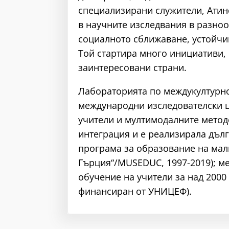
специализирани служители, Атинс
в научните изследвания в разно
социалното сближаване, устойчи
Той стартира много инициативи,
заинтересовани страни.
Лабораторията по междукултурно
международни изследователски ц
учители и мултимодалните методо
интеграция и е реализирала дъл
програма за образование на мал
Гърция“/MUSEDUC, 1997-2019); ме
обучение на учители за над 2000 
финансиран от УНИЦЕФ).