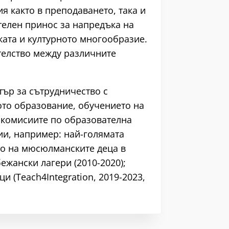
я както в преподаването, така и
телен принос за напредъка на
ката и културното многообразие.
телство между различните
ър за сътрудничество с
ото образование, обучението на
в комисиите по образователна
ии, например: най-голямата
то на мюсюлманските деца в
жански лагери (2010-2020);
 (Teach4Integration, 2019-2023,