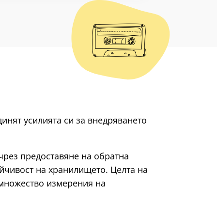
инят усилията си за внедряването
чрез предоставяне на обратна
ойчивост на хранилището. Целта на
а множество измерения на