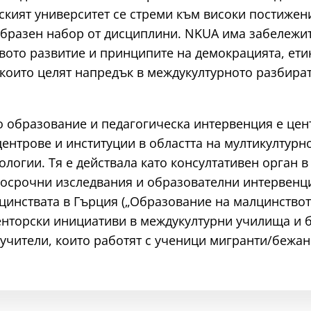
кият университет се стреми към високи постижени
образен набор от дисциплини. NKUA има забележи
вото развитие и принципите на демокрацията, ети
 които целят напредък в междукултурното разбира
 образование и педагогическа интервенция е цент
ентрове и институции в областта на мултикултурн
логии. Тя е действала като консултативен орган 
госрочни изследвания и образователни интервенц
цинствата в Гърция („Образование на малцинство
нторски инициативи в междукултурни училища и бе
учители, които работят с ученици мигранти/бежанци